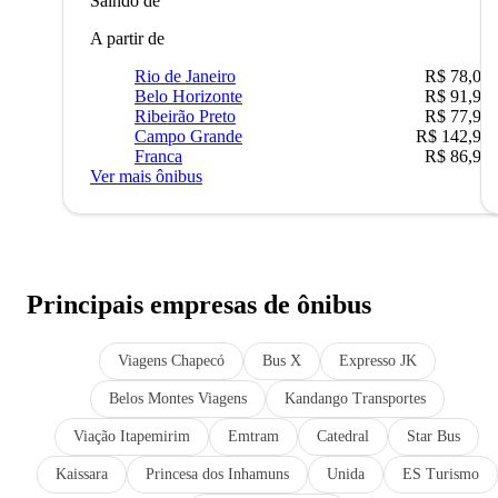
Saindo de
A partir de
Rio de Janeiro
R$ 78,02
Belo Horizonte
R$ 91,90
Ribeirão Preto
R$ 77,90
Campo Grande
R$ 142,90
Franca
R$ 86,90
Ver mais ônibus
Principais empresas de ônibus
Viagens Chapecó
Bus X
Expresso JK
Belos Montes Viagens
Kandango Transportes
Viação Itapemirim
Emtram
Catedral
Star Bus
Kaissara
Princesa dos Inhamuns
Unida
ES Turismo